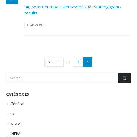
https://erc.europa.eu/news/erc-2021-starting-grants-
results
READ MORE...
…
1
7
8
CATÉGORIES
Général
ERC
MSCA
INFRA