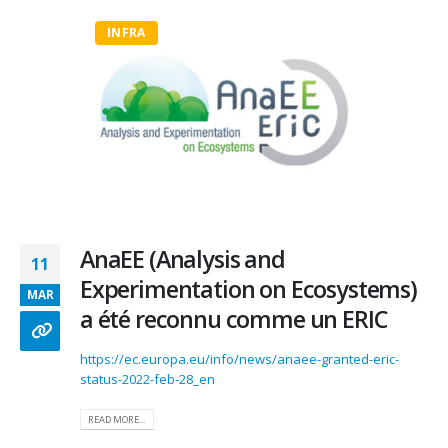
INFRA
AnaEE (Analysis and
11
Experimentation on Ecosystems)
MAR
a été reconnu comme un ERIC
https://ec.europa.eu/info/news/anaee-granted-eric-
status-2022-feb-28_en
READ MORE...