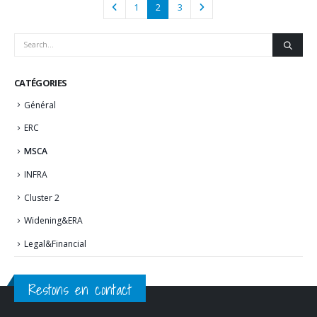
1
2
3
CATÉGORIES
Général
ERC
MSCA
INFRA
Cluster 2
Widening&ERA
Legal&Financial
Restons en contact