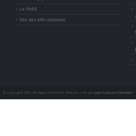
Le FNRS
Site des info-sessions
© copyright 2021. All Rights Reserved. Website créé par
Jean-François Chevalier