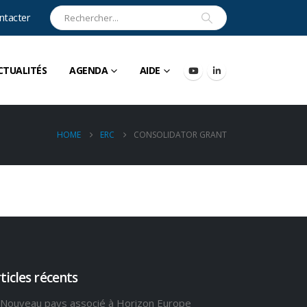
ntacter
CTUALITÉS
AGENDA
AIDE
HOME
ERC
CONSOLIDATOR GRANT
ticles récents
Nouveau pays associé à Horizon Europe