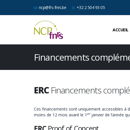
ncp@frs-fnrs.be
+32 2 504 93 05
ACCUEIL
Financements compléme
ERC
Financements complé
Ces financements sont uniquement accessibles à des
er
moins de 12 mois avant le 1
janvier de l’année qu
ERC
Proof of Concept