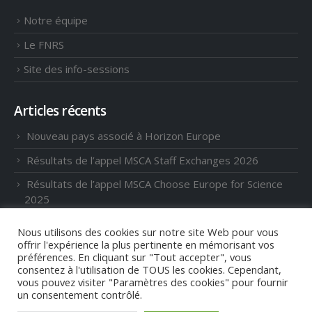
Notre équipe
Le FNRS
Site des info-sessions
Articles récents
Nouveau pays associé à Horizon Europe
Résultats de l’appel MSCA Staff Exchanges 2026
Résultats de l’appel MSCA Choose Europe for Science
2025
Appels ERC 2027 : nouveaux critères d’éligibilité (II)
Nous utilisons des cookies sur notre site Web pour vous
offrir l'expérience la plus pertinente en mémorisant vos
Appels ERC 2027 : nouveaux critères d’éligibilité
préférences. En cliquant sur "Tout accepter", vous
consentez à l'utilisation de TOUS les cookies. Cependant,
vous pouvez visiter "Paramètres des cookies" pour fournir
un consentement contrôlé.