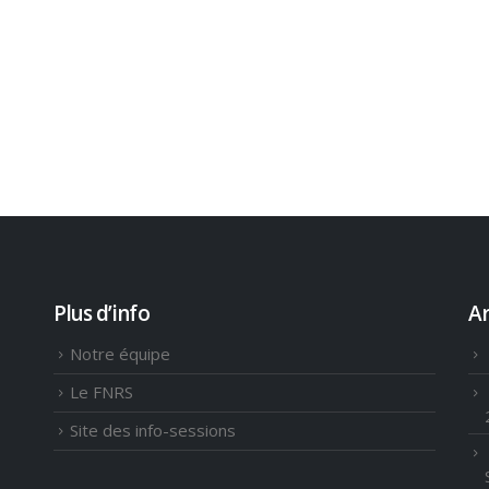
Plus d’info
Ar
Notre équipe
Le FNRS
Site des info-sessions