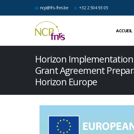
ncp@frs-fnrs.be
+32 2 504 93 05
ACCUEIL
Horizon Implementation
Grant Agreement Prepara
Horizon Europe