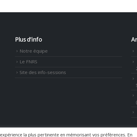
Plus d’info
Ar
Notre équipe
Le FNRS
Site des info-sessions
l'expérience la plus pertinente en mémorisant vos préférences. En