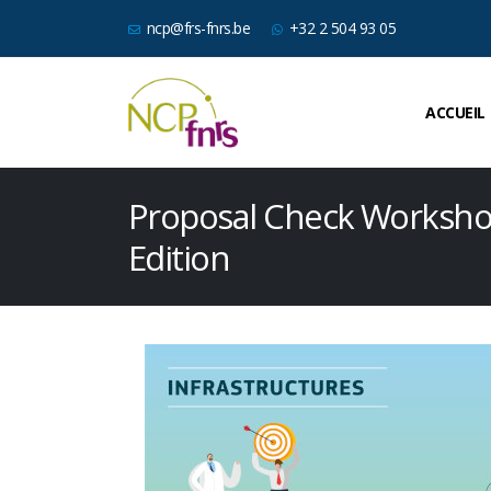
ncp@frs-fnrs.be
+32 2 504 93 05
ACCUEIL
Proposal Check Worksho
Edition