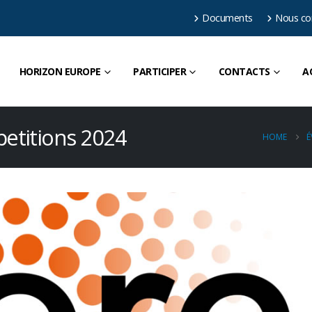
Documents
Nous co
HORIZON EUROPE
PARTICIPER
CONTACTS
A
etitions 2024
HOME
É