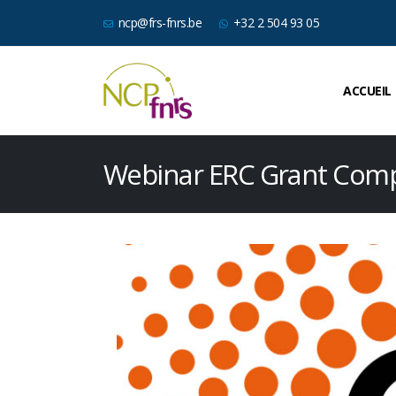
ncp@frs-fnrs.be
+32 2 504 93 05
ACCUEIL
Webinar ERC Grant Comp