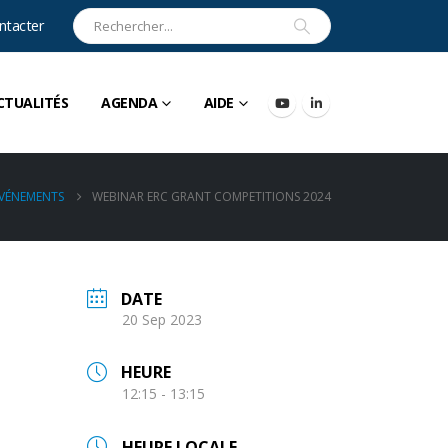
ntacter
CTUALITÉS
AGENDA
AIDE
VÉNEMENTS
WEBINAR ERC GRANT COMPETITIONS 2024
DATE
20 Sep 2023
HEURE
12:15 - 13:15
HEURE LOCALE