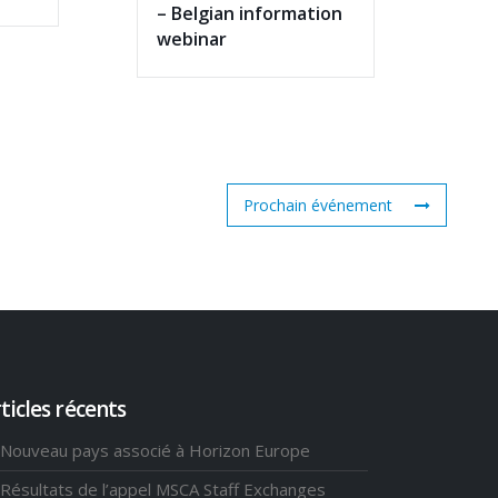
– Belgian information
webinar
Prochain événement
ticles récents
Nouveau pays associé à Horizon Europe
Résultats de l’appel MSCA Staff Exchanges