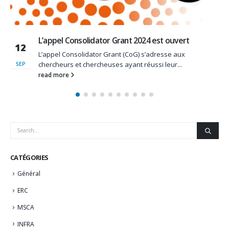
 Consolidator Grant 2024 est ouvert
Résultats
10
Starting 
Consolidator Grant (CoG) s’adresse aux
rs et chercheuses ayant réussi leur...
https://er
JAN
results
re
read more
CATÉGORIES
Général
ERC
MSCA
INFRA