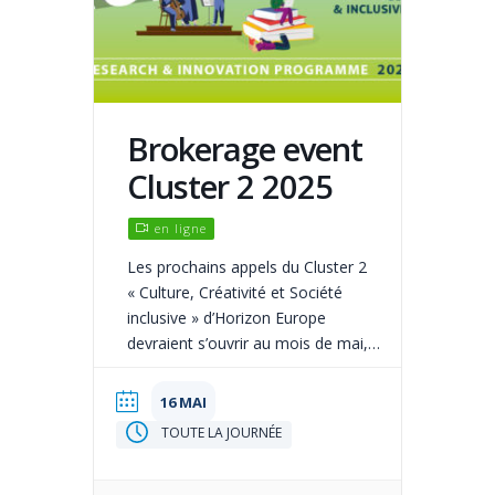
Brokerage event
Cluster 2 2025
en ligne
Les prochains appels du Cluster 2
« Culture, Créativité et Société
inclusive » d’Horizon Europe
devraient s’ouvrir au mois de mai,
avec une clôture au mois de
septembre 2025. La Commission
16 MAI
européenne organise un info-day à
TOUTE LA JOURNÉE
ce sujet le 15 mai 2025. Un
évènement de réseautage en ligne