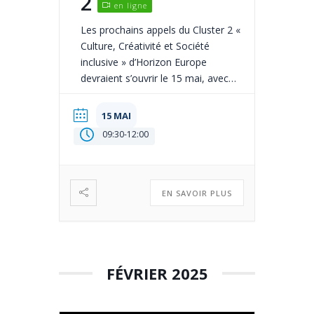
2
en ligne
Les prochains appels du Cluster 2 «
Culture, Créativité et Société
inclusive » d’Horizon Europe
devraient s’ouvrir le 15 mai, avec
une clôture au mois de septembre
2025. Le programme de travail n’est
15 MAI
pas encore approuvé mais version
09:30
-
12:00
draft, non définitive, a été pré-
publiée par la Commission
européenne. Les topics seront
regroupés en trois « destinations » :
EN SAVOIR PLUS
[…]
FÉVRIER 2025