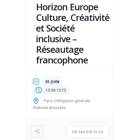
Horizon Europe
Culture, Créativité
et Société
inclusive –
Réseautage
francophone
01 JUIN
10:30
-
13:15
Paris, Délégation générale
Wallonie-Bruxelles
EN SAVOIR PLUS