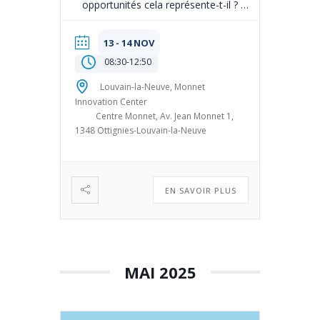
opportunités cela représente-t-il ? Le
NCP Wallonie organise les 13 et 14
novembre prochain son traditionnel
13 - 14 NOV
évènement de présentation des
08:30
-
12:50
appels, avec la participation du NCP-
FNRS. Il se tiendra sur deux
Louvain-la-Neuve, Monnet
Innovation Center
matinées. Le NCP-FNRS animera
Centre Monnet, Av. Jean Monnet 1,
l’atelier consacré au Cluster 2- […]
1348 Ottignies-Louvain-la-Neuve
EN SAVOIR PLUS
MAI 2025