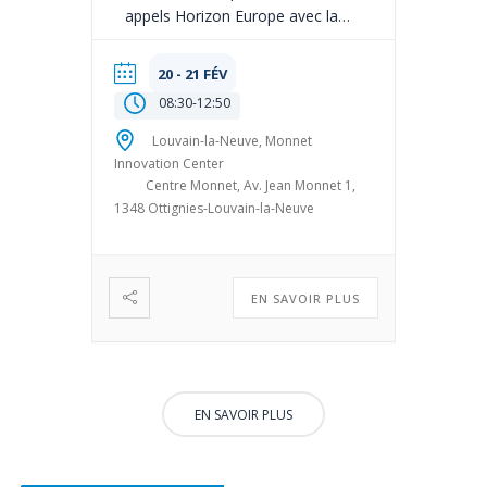
appels Horizon Europe avec la
participation du NCP-FNRS. Il se
tiendra sur deux matinées
20 - 21 FÉV
précédées d’un petit-déjeuner et
08:30
-
12:50
couvrira les appels des clusters du
pilier 2 « Problématiques mondiales
Louvain-la-Neuve, Monnet
Innovation Center
et compétitivité industrielle
Centre Monnet, Av. Jean Monnet 1,
européenne » d’Horizon Europe. Le
1348 Ottignies-Louvain-la-Neuve
NCP-FNRS animera l’atelier
consacré […]
EN SAVOIR PLUS
EN SAVOIR PLUS